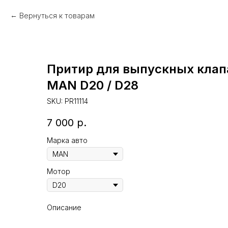
Вернуться к товарам
Притир для выпускных клап
MAN D20 / D28
SKU:
PR11114
7 000
р.
Марка авто
Мотор
Описание